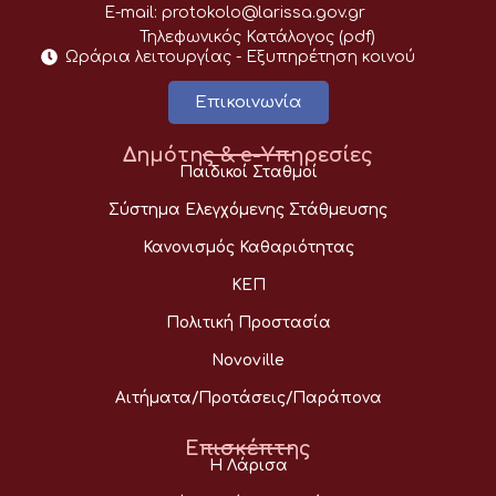
E-mail:
protokolo@larissa.gov.gr
Τηλεφωνικός Κατάλογος (pdf)
Ωράρια λειτουργίας - Eξυπηρέτηση κοινού
Επικοινωνία
Δημότης & e-Υπηρεσίες
Παιδικοί Σταθμοί
Σύστημα Ελεγχόμενης Στάθμευσης
Κανονισμός Καθαριότητας
ΚΕΠ
Πολιτική Προστασία
Novoville
Αιτήματα/Προτάσεις/Παράπονα
Επισκέπτης
Η Λάρισα