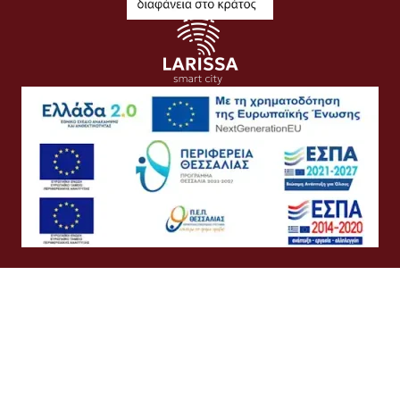
Όροι Χρήσης
Προσωπικά Δεδομένα
Πολιτική Cookies
Πολιτική Απορρήτου
Προσβασιμότητα
Συχνές Ερωτήσεις
Βοήθεια
Σύνδεση
Ελληνικά
English
©
Δήμος Λαρισαίων