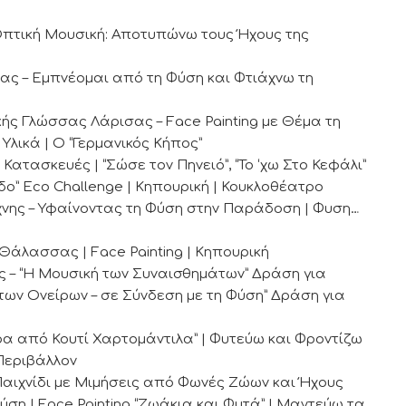
 “Οπτική Μουσική: Αποτυπώνω τους Ήχους της
ας – Εμπνέομαι από τη Φύση και Φτιάχνω τη
ής Γλώσσας Λάρισας – Face Painting με Θέμα τη
λικά | Ο “Γερμανικός Κήπος”
ατασκευές | “Σώσε τον Πηνειό”, “Το ‘χω Στο Κεφάλι”
δο” Eco Challenge | Κηπουρική | Κουκλοθέατρο
νης – Υφαίνοντας τη Φύση στην Παράδοση | Φυση…
άλασσας | Face Painting | Κηπουρική
ς – “Η Μουσική των Συναισθημάτων” Δράση για
 των Ονείρων – σε Σύνδεση με τη Φύση” Δράση για
ρα από Κουτί Χαρτομάντιλα” | Φυτεύω και Φροντίζω
 Περιβάλλον
Παιχνίδι με Μιμήσεις από Φωνές Ζώων και Ήχους
ση | Face Painting “Ζωάκια και Φυτά” | Μαντεύω τα