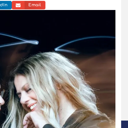
dIn
Email