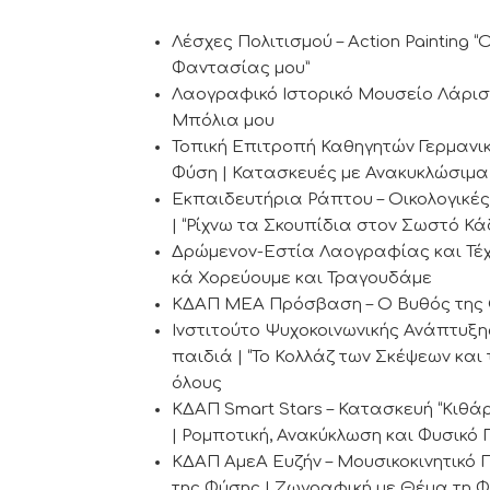
Λέσχες Πολιτισμού – Action Painting
Φαντασίας μου”
Λαογραφικό Ιστορικό Μουσείο Λάρισ
Μπόλια μου
Τοπική Επιτροπή Καθηγητών Γερμανικ
Φύση | Κατασκευές με Ανακυκλώσιμα Υ
Εκπαιδευτήρια Ράπτου – Οικολογικές Κ
| “Ρίχνω τα Σκουπίδια στον Σωστό Κά
Δρώμενον-Εστία Λαογραφίας και Τέχ
κά Χορεύουμε και Τραγουδάμε
ΚΔΑΠ ΜΕΑ Πρόσβαση – Ο Βυθός της Θ
Ινστιτούτο Ψυχοκοινωνικής Ανάπτυξη
παιδιά | “Το Κολλάζ των Σκέψεων και
όλους
ΚΔΑΠ Smart Stars – Κατασκευή “Κιθά
| Ρομποτική, Ανακύκλωση και Φυσικό
ΚΔΑΠ ΑμεΑ Ευζήν – Μουσικοκινητικό 
της Φύσης | Ζωγραφική με Θέμα τη Φύ