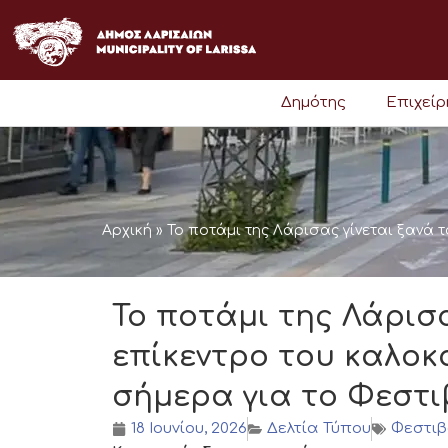
Μετάβαση
στο
περιεχόμενο
Δημότης
Επιχεί
Αρχική
»
Το ποτάμι της Λάρισας γίνεται ξανά τ
Το ποτάμι της Λάρισα
επίκεντρο του καλοκα
σήμερα για το Φεστι
18 Ιουνίου, 2026
Δελτία Τύπου
Φεστιβ