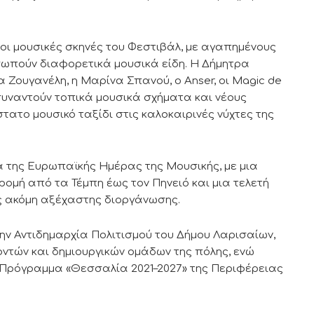
ι μουσικές σκηνές του Φεστιβάλ, με αγαπημένους
σωπούν διαφορετικά μουσικά είδη. Η Δήμητρα
α Ζουγανέλη, η Μαρίνα Σπανού, ο Anser, οι Magic de
α συναντούν τοπικά μουσικά σχήματα και νέους
ατο μουσικό ταξίδι στις καλοκαιρινές νύχτες της
ρα της Ευρωπαϊκής Ημέρας της Μουσικής, με μια
ρομή από τα Τέμπη έως τον Πηνειό και μια τελετή
ς ακόμη αξέχαστης διοργάνωσης.
ην Αντιδημαρχία Πολιτισμού του Δήμου Λαρισαίων,
οντών και δημιουργικών ομάδων της πόλης, ενώ
 Πρόγραμμα «Θεσσαλία 2021–2027» της Περιφέρειας