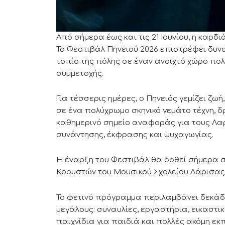
Από σήμερα έως και τις 21 Ιουνίου, η καρδ
Το Φεστιβάλ Πηνειού 2026 επιστρέφει δυ
τοπίο της πόλης σε έναν ανοιχτό χώρο πολι
συμμετοχής.
Για τέσσερις ημέρες, ο Πηνειός γεμίζει ζω
σε ένα πολύχρωμο σκηνικό γεμάτο τέχνη, δ
καθημερινό σημείο αναφοράς για τους Λα
συνάντησης, έκφρασης και ψυχαγωγίας.
Η έναρξη του Φεστιβάλ θα δοθεί σήμερα στ
Κρουστών του Μουσικού Σχολείου Λάρισας
Το φετινό πρόγραμμα περιλαμβάνει δεκάδε
μεγάλους: συναυλίες, εργαστήρια, εικαστι
παιχνίδια για παιδιά και πολλές ακόμη ε