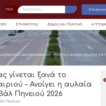
N/A
Επικοινω
ρηση
Επισκέπτης
Δήμος και Πολιτική
e-Υπηρ
ο επίκεντρο του καλοκαιριού – Ανοίγει η αυλαία σήμερα για
ς γίνεται ξανά το
ιριού – Ανοίγει η αυλαία
βάλ Πηνειού 2026
άλ Πηνειού