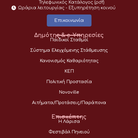
Τηλεφωνικός Κατάλογος (pdf)
Ωράρια λειτουργίας - Eξυπηρέτηση κοινού
Επικοινωνία
Δημότης & e-Υπηρεσίες
Παιδικοί Σταθμοί
Σύστημα Ελεγχόμενης Στάθμευσης
Κανονισμός Καθαριότητας
ΚΕΠ
Πολιτική Προστασία
Novoville
Αιτήματα/Προτάσεις/Παράπονα
Επισκέπτης
Η Λάρισα
Φεστιβάλ Πηνειού