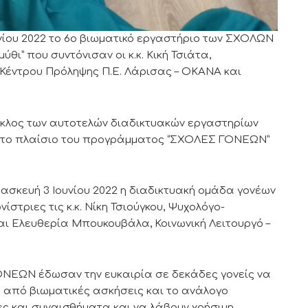
υνίου 2022 το 6ο βιωματικό εργαστήριο των ΣΧΟΛΩΝ
θι” που συντόνισαν οι κ.κ. Κική Τσιάτα,
 Κέντρου Πρόληψης Π.Ε. Λάρισας – ΟΚΑΝΑ και
ύκλος των αυτοτελών διαδικτυακών εργαστηρίων
στο πλαίσιο του προγράμματος “ΣΧΟΛΕΣ ΓΟΝΕΩΝ”
ασκευή 3 Ιουνίου 2022 η διαδικτυακή ομάδα γονέων
στριες τις κ.κ. Νίκη Τσιούγκου, Ψυχολόγο-
ι Ελευθερία Μπουκουβάλα, Κοινωνική Λειτουργό –
ΝΕΩΝ έδωσαν την ευκαιρία σε δεκάδες γονείς να
α από βιωματικές ασκήσεις και το ανάλογο
ες και συναισθήματα και να λάβουν χρήσιμη