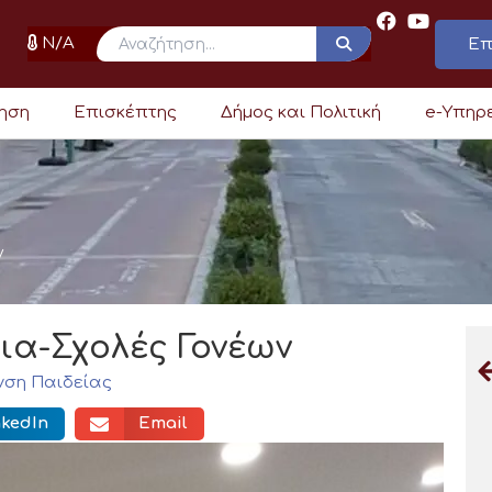
N/A
Επ
ρηση
Επισκέπτης
Δήμος και Πολιτική
e-Υπηρ
ν
ια-Σχολές Γονέων
νση Παιδείας
nkedIn
Email