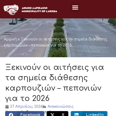
Μετάβαση
στο
περιεχόμενο
Αρχική
»
Ξεκινούν οι αιτήσεις για τα σημεία διάθεσης
καρπουζιών – πεπονιών για το 2026
Ξεκινούν οι αιτήσεις για
τα σημεία διάθεσης
καρπουζιών – πεπονιών
για το 2026
27 Απριλίου, 2026
Ανακοινώσεις
Κοινωνικός διαμοιρασμός:
Facebook
X
LinkedIn