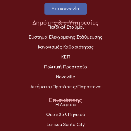
Επικοινωνία
Δημότης & e-Υπηρεσίες
Παιδικοί Σταθμοί
Σύστημα Ελεγχόμενης Στάθμευσης
Κανονισμός Καθαριότητας
ΚΕΠ
Πολιτική Προστασία
Novoville
Αιτήματα/Προτάσεις/Παράπονα
Επισκέπτης
Η Λάρισα
Φεστιβάλ Πηνειού
Larissa Santa City