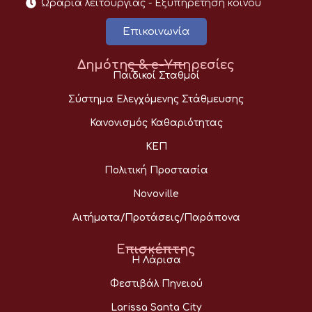
Ωράρια λειτουργίας - Eξυπηρέτηση κοινού
Επικοινωνία
Δημότης & e-Υπηρεσίες
Παιδικοί Σταθμοί
Σύστημα Ελεγχόμενης Στάθμευσης
Κανονισμός Καθαριότητας
ΚΕΠ
Πολιτική Προστασία
Novoville
Αιτήματα/Προτάσεις/Παράπονα
Επισκέπτης
Η Λάρισα
Φεστιβάλ Πηνειού
Larissa Santa City