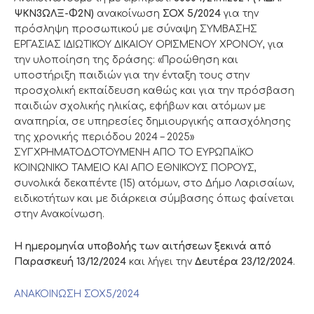
ΨΚΝ3ΩΛΞ-Φ2Ν)
ανακοίνωση
ΣΟΧ 5/2024
για την
πρόσληψη προσωπικού με σύναψη ΣΥΜΒΑΣΗΣ
ΕΡΓΑΣΙΑΣ ΙΔΙΩΤΙΚΟΥ ΔΙΚΑΙΟΥ ΟΡΙΣΜΕΝΟΥ ΧΡΟΝΟΥ, για
την υλοποίηση της δράσης: «Προώθηση και
υποστήριξη παιδιών για την ένταξη τους στην
προσχολική εκπαίδευση καθώς και για την πρόσβαση
παιδιών σχολικής ηλικίας, εφήβων και ατόμων με
αναπηρία, σε υπηρεσίες δημιουργικής απασχόλησης
της χρονικής περιόδου 2024 – 2025»
ΣΥΓΧΡΗΜΑΤΟΔΟΤΟΥΜΕΝΗ ΑΠΟ ΤΟ ΕΥΡΩΠΑΪΚΟ
ΚΟΙΝΩΝΙΚΟ ΤΑΜΕΙΟ ΚΑΙ ΑΠΟ ΕΘΝΙΚΟΥΣ ΠΟΡΟΥΣ,
συνολικά δεκαπέντε (15) ατόμων, στο Δήμο Λαρισαίων,
ειδικοτήτων και με διάρκεια σύμβασης όπως φαίνεται
στην Ανακοίνωση.
Η ημερομηνία υποβολής των αιτήσεων ξεκινά από
Παρασκευή 13/12/2024
και λήγει την
Δευτέρα 23/12/2024
.
ΑΝΑΚΟΙΝΩΣΗ ΣΟΧ5/2024