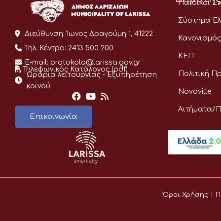
Παιδικοί Σ
Σύστημα Ελ
Διεύθυνση:
Ίωνος Δραγούμη 1, 41222
Κανονισμός
Τηλ. Κέντρο:
2413 500 200
ΚΕΠ
E-mail:
protokolo@larissa.gov.gr
Τηλεφωνικός Κατάλογος (pdf)
Πολιτική Π
Ωράρια λειτουργίας - Eξυπηρέτηση
κοινού
Novoville
Αιτήματα/
Επικοινωνία
Όροι Χρήσης
Π