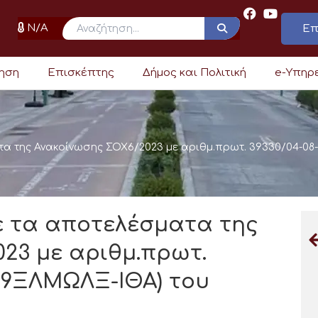
N/A
Επ
ρηση
Επισκέπτης
Δήμος και Πολιτική
e-Υπηρ
α της Ανακοίνωσης ΣΟΧ6/2023 με αριθμ.πρωτ. 39330/04-08
ε τα αποτελέσματα της
23 με αριθμ.πρωτ.
Α:9ΞΛΜΩΛΞ-ΙΘΑ) του