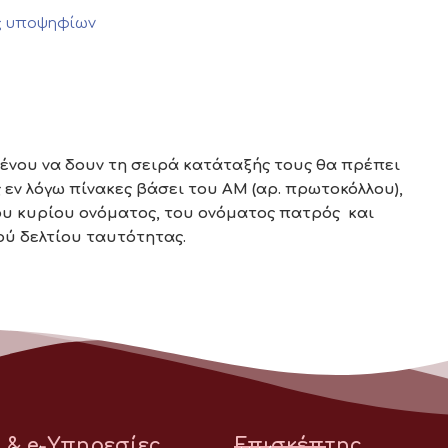
ς υποψηφίων
ένου να δουν τη σειρά κατάταξής τους θα πρέπει
εν λόγω πίνακες βάσει του ΑΜ (αρ. πρωτοκόλλου),
ου κυρίου ονόματος, του ονόματος πατρός και
ού δελτίου ταυτότητας.
 & e-Υπηρεσίες
Επισκέπτης