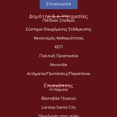
Επικοινωνία
Δημότης & e-Υπηρεσίες
Παιδικοί Σταθμοί
Σύστημα Ελεγχόμενης Στάθμευσης
Κανονισμός Καθαριότητας
ΚΕΠ
Πολιτική Προστασία
Novoville
Αιτήματα/Προτάσεις/Παράπονα
Επισκέπτης
Η Λάρισα
Φεστιβάλ Πηνειού
Larissa Santa City
Περιήγηση στην πόλη