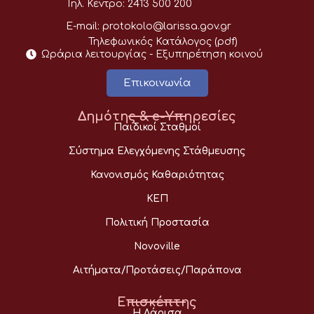
Τηλ. Κέντρο:
2413 500 200
E-mail:
protokolo@larissa.gov.gr
Τηλεφωνικός Κατάλογος (pdf)
Ωράρια λειτουργίας - Eξυπηρέτηση κοινού
Επικοινωνία
Δημότης & e-Υπηρεσίες
Παιδικοί Σταθμοί
Σύστημα Ελεγχόμενης Στάθμευσης
Κανονισμός Καθαριότητας
ΚΕΠ
Πολιτική Προστασία
Novoville
Αιτήματα/Προτάσεις/Παράπονα
Επισκέπτης
Η Λάρισα