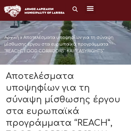
Μετάβαση
στο
περιεχόμενο
Αρχική
»
Αποτελέσματα υποψηφίων για τη σύναψη
μίσθωσης έργου στα ευρωπαϊκά προγράμματα
“REACH”, FOOD CORRIDORS” ΚΑΙ “EASYRIGHTS”
Αποτελέσματα
υποψηφίων για τη
σύναψη μίσθωσης έργου
στα ευρωπαϊκά
προγράμματα “REACH”,