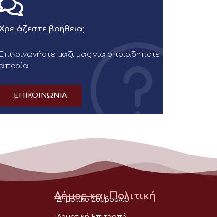
Χρειάζεστε βοήθεια;
Επικοινωνήστε μαζί μας για οποιαδήποτε
απορία
ΕΠΙΚΟΙΝΩΝΙΑ
Δήμος και Πολιτική
Δημοτικό Συμβούλιο
Δημοτική Επιτροπή