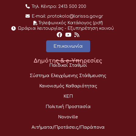
Τηλ. Κέντρο:
2413 500 200
E-mail:
protokolo@larissa.gov.gr
Τηλεφωνικός Κατάλογος (pdf)
Ωράρια λειτουργίας - Eξυπηρέτηση κοινού
Επικοινωνία
Δημότης & e-Υπηρεσίες
Παιδικοί Σταθμοί
Σύστημα Ελεγχόμενης Στάθμευσης
Κανονισμός Καθαριότητας
ΚΕΠ
Πολιτική Προστασία
Novoville
Αιτήματα/Προτάσεις/Παράπονα