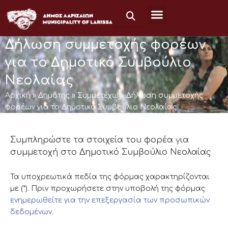
Μετάβαση
στο
περιεχόμενο
Δήλωση συμμετοχής φορέων
για το Δημοτικό Συμβούλιο
Νεολαίας
Αρχική
»
Δημότης
»
Συμμετέχω
»
Δήλωση συμμετοχής
φορέων για το Δημοτικό Συμβούλιο Νεολαίας
Συμπληρώστε τα στοιχεία του φορέα για
συμμετοχή στο Δημοτικό Συμβούλιο Νεολαίας
Τα υποχρεωτικά πεδία της φόρμας χαρακτηρίζονται
με (*). Πριν προχωρήσετε στην υποβολή της φόρμας
ενημερωθείτε για την επεξεργασία των προσωπικών
δεδομένων.