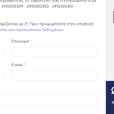
ιγράφοντας το παράπονό σας ή επικοινωνήστε με
0.000.849 - 2410.000.850 - 2410.000.851 -
ρίζονται με (*). Πριν προχωρήσετε στην υποβολή
γασία των προσωπικών δεδομένων.
Επώνυμο
*
E-mail
*
Χ