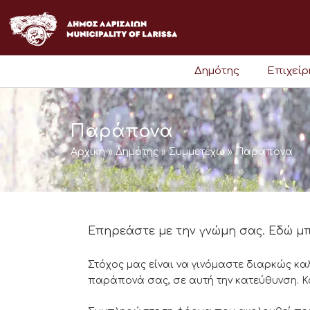
Μετάβαση
στο
περιεχόμενο
Δημότης
Επιχεί
Παράπονα
Αρχική
»
Δημότης
»
Συμμετέχω
»
Παράπονα
Επηρεάστε με την γνώμη σας. Εδώ μ
Στόχος μας είναι να γινόμαστε διαρκώς καλ
παράπονά σας, σε αυτή την κατεύθυνση. Κ