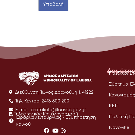
Υποβολή
Δημότης
Παιδικοί Σ
Σύστημα Ελ
Διεύθυνση:
Ίωνος Δραγούμη 1, 41222
Κανονισμός
Τηλ. Κέντρο:
2413 500 200
ΚΕΠ
E-mail:
protokolo@larissa.gov.gr
Τηλεφωνικός Κατάλογος (pdf)
Πολιτική Π
Ωράρια λειτουργίας - Eξυπηρέτηση
κοινού
Novoville