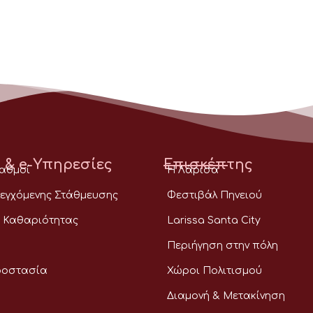
 & e-Υπηρεσίες
Επισκέπτης
ταθμοί
Η Λάρισα
εγχόμενης Στάθμευσης
Φεστιβάλ Πηνειού
 Καθαριότητας
Larissa Santa City
Περιήγηση στην πόλη
ροστασία
Χώροι Πολιτισμού
Διαμονή & Μετακίνηση