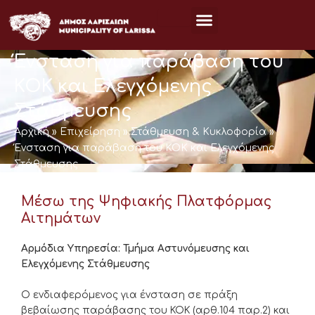
Μετάβαση
στο
περιεχόμενο
Ένσταση για παράβαση του
ΚΟΚ και Ελεγχόμενης
Στάθμευσης
Αρχική
»
Επιχείρηση
»
Στάθμευση & Κυκλοφορία
»
Ένσταση για παράβαση του ΚΟΚ και Ελεγχόμενης
Στάθμευσης
Μέσω της Ψηφιακής Πλατφόρμας
Αιτημάτων
Αρμόδια Υπηρεσία: Τμήμα Αστυνόμευσης και
Ελεγχόμενης Στάθμευσης
Ο ενδιαφερόμενος για ένσταση σε πράξη
βεβαίωσης παράβασης του ΚΟΚ (αρθ.104 παρ.2) και