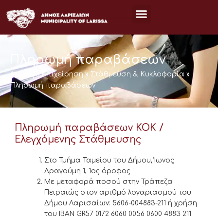
Μετάβαση
στο
περιεχόμενο
Πληρωμή παραβάσεων
Αρχική
»
Επιχείρηση
»
Στάθμευση & Κυκλοφορία
»
Πληρωμή παραβάσεων
Πληρωμή παραβάσεων ΚΟΚ /
Ελεγχόμενης Στάθμευσης
Στο Τμήμα Ταμείου του Δήμου, Ίωνος
Δραγούμη 1, 1ος όροφος
Με μεταφορά ποσού στην Τράπεζα
Πειραιώς στον αριθμό λογαριασμού του
Δήμου Λαρισαίων: 5606-004883-211 ή χρήση
του IBAN GR57 0172 6060 0056 0600 4883 211