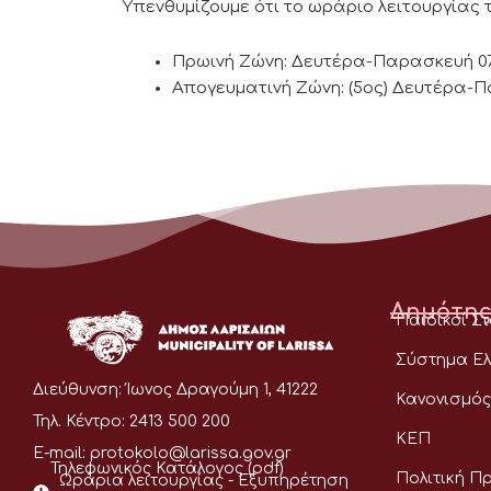
Υπενθυμίζουμε ότι το ωράριο λειτουργίας 
Πρωινή Ζώνη: Δευτέρα-Παρασκευή 07:
Απογευματινή Ζώνη: (5ος) Δευτέρα-Πα
Δημότης
Παιδικοί Σ
Σύστημα Ελ
Διεύθυνση:
Ίωνος Δραγούμη 1, 41222
Κανονισμός
Τηλ. Κέντρο:
2413 500 200
ΚΕΠ
E-mail:
protokolo@larissa.gov.gr
Τηλεφωνικός Κατάλογος (pdf)
Πολιτική Π
Ωράρια λειτουργίας - Eξυπηρέτηση