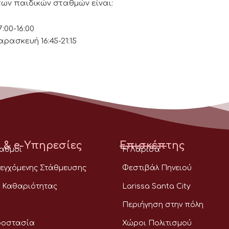
των παιδικών σταθμών είναι:
00-16:00
ρασκευή 16:45-21:15
 & e-Υπηρεσίες
Επισκέπτης
ταθμοί
Η Λάρισα
εγχόμενης Στάθμευσης
Φεστιβάλ Πηνειού
 Καθαριότητας
Larissa Santa City
Περιήγηση στην πόλη
ροστασία
Χώροι Πολιτισμού