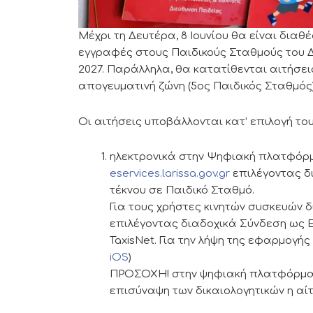
Μέχρι τη Δευτέρα, 8 Ιουνίου θα είναι δια
εγγραφές στους Παιδικούς Σταθμούς του Δή
2027. Παράλληλα, θα κατατίθενται αιτήσει
απογευματινή ζώνη (5ος Παιδικός Σταθμός)
Οι αιτήσεις υποβάλλονται κατ’ επιλογή το
ηλεκτρονικά στην Ψηφιακή πλατφόρ
eservices.larissa.gov.gr
επιλέγοντας δ
τέκνου σε Παιδικό Σταθμό.
Για τους χρήστες κινητών συσκευών 
επιλέγοντας διαδοχικά Σύνδεση ως Ε
TaxisNet. Για την λήψη της εφαρμογή
iOS
)
ΠΡΟΣΟΧΗ! στην ψηφιακή πλατφόρμα ε
επισύναψη των δικαιολογητικών η αί