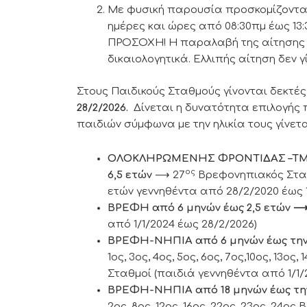
Με φυσική παρουσία προσκομίζοντας
ημέρες και ώρες από 08:30πμ έως 13
ΠΡΟΣΟΧΗ! Η παραλαβή της αίτησης γ
δικαιολογητικά. Ελλιπής αίτηση δεν γ
Στους Παιδικούς Σταθμούς γίνονται δεκτέ
28/2/2026.
Δίνεται η δυνατότητα επιλογής π
παιδιών σύμφωνα με την ηλικία τους γίνετα
ΟΛΟΚΛΗΡΩΜΕΝΗΣ ΦΡΟΝΤΙΔΑΣ –ΤΜΗΜΑ
ος
6,5 ετών
⟶ 27
Βρεφονηπιακός Σταθ
ετών γεννηθέντα από 28/2/2020 έως 1
ΒΡΕΦΗ από 6 μηνών έως 2,5 ετών
από 1/1/2024 έως 28/2/2026)
ΒΡΕΦΗ-ΝΗΠΙΑ από 6 μηνών έως την
1ος, 3ος, 4ος, 5ος, 6ος, 7ος,10ος, 13ος
Σταθμοί (παιδιά γεννηθέντα από 1/1/
ΒΡΕΦΗ-ΝΗΠΙΑ από 18 μηνών έως τη
2ος, 8ος, 12ος, 16ος, 22ος, 23ος, 24