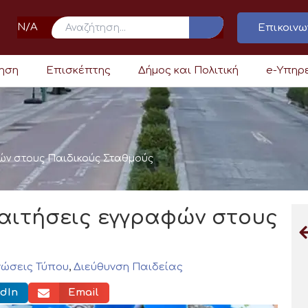
N/A
Επικοινω
ρηση
Επισκέπτης
Δήμος και Πολιτική
e-Υπηρ
φών στους Παιδικούς Σταθμούς
 αιτήσεις εγγραφών στους
νώσεις Τύπου
,
Διεύθυνση Παιδείας
dIn
Email