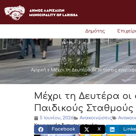
Μετάβαση
στο
περιεχόμενο
Δημότης
Επιχεί
Αρχική
»
Μέχρι τη Δευτέρα οι αιτήσεις εγγρα
Μέχρι τη Δευτέρα οι
Παιδικούς Σταθμούς
5 Ιουνίου, 2026
Ανακοινώσεις
Ανακοι
Κοινωνικός διαμοιρασμός:
Facebook
X
Linke