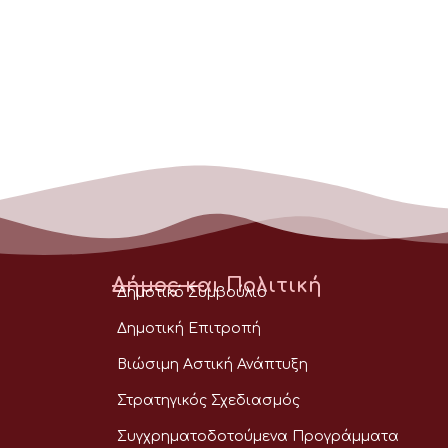
Δήμος και Πολιτική
Δημοτικό Συμβούλιο
Δημοτική Επιτροπή
Βιώσιμη Αστική Ανάπτυξη
Στρατηγικός Σχεδιασμός
Συγχρηματοδοτούμενα Προγράμματα