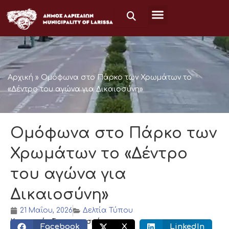
Μετάβαση
στο
περιεχόμενο
Αρχική
»
Ομόφωνα στο Πάρκο των Χρωμάτων το
«Δέντρο του αγώνα για Δικαιοσύνη»
Ομόφωνα στο Πάρκο των
Χρωμάτων το «Δέντρο
του αγώνα για
Δικαιοσύνη»
21 Μαΐου, 2026
Δελτία Τύπου
Κοινωνικός διαμοιρασμός:
Facebook
X
LinkedIn