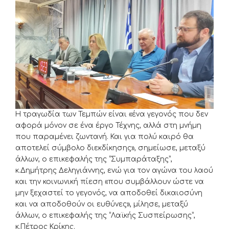
Η τραγωδία των Τεμπών είναι «ένα γεγονός που δεν
αφορά μόνον σε ένα έργο Τέχνης, αλλά στη μνήμη
που παραμένει ζωντανή. Και για πολύ καιρό θα
αποτελεί σύμβολο διεκδίκησης», σημείωσε, μεταξύ
άλλων, ο επικεφαλής της “Συμπαράταξης”,
κ.Δημήτρης Δεληγιάννης, ενώ για τον αγώνα του λαού
και την κοινωνική πίεση «που συμβάλλουν ώστε να
μην ξεχαστεί το γεγονός, να αποδοθεί δικαιοσύνη
και να αποδοθούν οι ευθύνες», μίλησε, μεταξύ
άλλων, ο επικεφαλής της “Λαϊκής Συσπείρωσης”,
κ.Πέτρος Κρίκης.