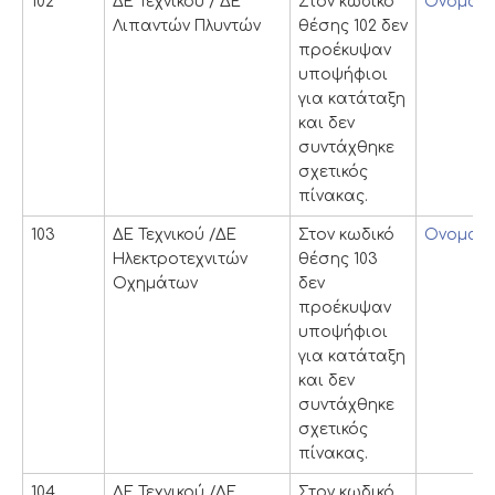
102
ΔΕ Τεχνικού / ΔΕ
Στον κωδικό
Ονομαστ
Λιπαντών Πλυντών
θέσης 102 δεν
προέκυψαν
υποψήφιοι
για κατάταξη
και δεν
συντάχθηκε
σχετικός
πίνακας.
103
ΔΕ Τεχνικού /ΔΕ
Στον κωδικό
Ονομαστ
Ηλεκτροτεχνιτών
θέσης 103
Οχημάτων
δεν
προέκυψαν
υποψήφιοι
για κατάταξη
και δεν
συντάχθηκε
σχετικός
πίνακας.
104
ΔΕ Τεχνικού /ΔΕ
Στον κωδικό