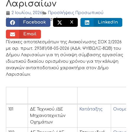
Λαρισαίων
2 Ιουλίου, 2026
Προσλήψεις Προσωπικού
Κοινωνικός διαμοιρασμός:
Facebook
X
LinkedIn
Email
Πίνακες αποτελεσμάτων της Ανακοίνωσης ΣΟΧ 2/2026
με αρ. πρωτ. 29381/08-05-2026 (ΑΔΑ: ΨΥΙΒΩΛΞ-8ΩΒ) του
Δήμου Λαρισαίων για τη σύναψη σύμβασης εργασίας
ιδιωτικού δικαίου ορισμένου χρόνου για την κάλυψη
αναγκών ανταποδοτικού χαρακτήρα στον Δήμο
Λαρισαίων.
Κωδικός
Κλάδος/Ειδικότητα
Πίνακες
Θέσης
Κωδικός
Κλάδος/Ειδικότητα
Πίνακες
101
ΔΕ Τεχνικού /ΔΕ
Κατάταξης
Ονομαστ
Θέσης
Μηχανοτεχνιτών
Οχημάτων