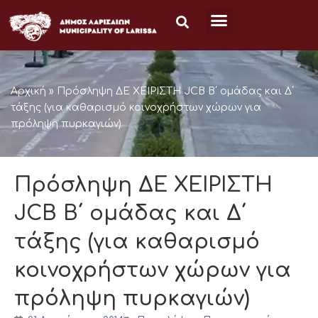
Μετάβαση
στο
περιεχόμενο
Αρχική
»
Πρόσληψη ΔΕ ΧΕΙΡΙΣΤΗ JCB Β΄ ομάδας και Δ΄
τάξης (για καθαρισμό κοινοχρήστων χώρων για
πρόληψη πυρκαγιών)
Πρόσληψη ΔΕ ΧΕΙΡΙΣΤΗ
JCB Β΄ ομάδας και Δ΄
τάξης (για καθαρισμό
κοινοχρήστων χώρων για
πρόληψη πυρκαγιών)